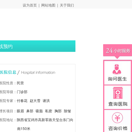
设为首页
|
网站地图
|
关于我们
线预约
医院性质：
民营
医院等级：
门诊部
医院专家：
付春花
赵大雪
谢洪
擅长项目：
眼眉
鼻部
吸脂
私密
胸部
除皱
医院地址：
陕西省宝鸡市高新零路天玺台东门向
抗衰
注射激光
皮肤改善
牙齿
南150米