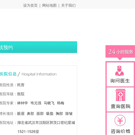
设为首页
|
网站地图
|
关于我们
线预约
医院性质：
民营
医院等级：
医院
医院专家：
林钟学
韦元强
马晓飞
韩梅
擅长项目：
眼眉
鼻部
面部
吸脂
胸部
除皱
医院地址：
湖北省武汉市汉阳区郭茨口世纪星城
抗衰
注射激光
皮肤改善
1521-1526室