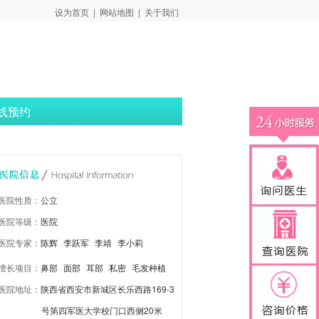
设为首页
|
网站地图
|
关于我们
线预约
医院性质：
公立
医院等级：
医院
医院专家：
陈辉
李跃军
李靖
李小莉
擅长项目：
鼻部
面部
耳部
私密
毛发种植
医院地址：
陕西省西安市新城区长乐西路169-3
皮肤改善
激光脱毛
号第四军医大学校门口西侧20米