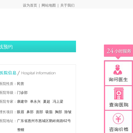
设为首页
|
网站地图
|
关于我们
线预约
医院性质：
民营
医院等级：
门诊部
医院专家：
康建华
单永兴
夏超
冯上梁
擅长项目：
眼眉
鼻部
面部
吸脂
胸部
除皱
医院地址：
广东省惠州市惠城区鹅岭南路62号
抗衰
注射激光
皮肤改善
整幢