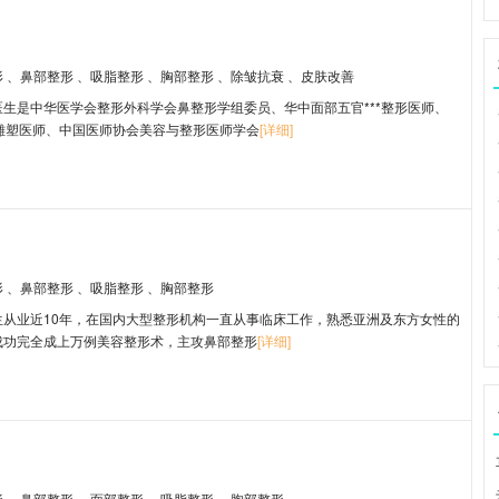
形
、鼻部整形
、吸脂整形
、胸部整形
、除皱抗衰
、皮肤改善
医生是中华医学会整形外科学会鼻整形学组委员、华中面部五官***整形医师、
体雕塑医师、中国医师协会美容与整形医师学会
[详细]
形
、鼻部整形
、吸脂整形
、胸部整形
生从业近10年，在国内大型整形机构一直从事临床工作，熟悉亚洲及东方女性的
成功完全成上万例美容整形术，主攻鼻部整形
[详细]
形
、鼻部整形
、面部整形
、吸脂整形
、胸部整形