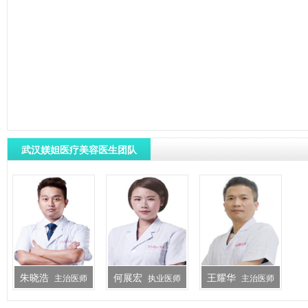
武汉媄妲医疗美容医生团队
朱晓浩
何展宏
王耀华
主治医师
执业医师
主治医师